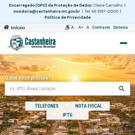
Encarregado (DPO) de Proteção de Dados:
Cleire Carvalho |
ouvidoria@castanheira.mt.gov.br
| Tel. 66 3197-0000 |
Política de Privacidade
Início
A-
A+
A
Contraste
Dislexia
O que você procura?
TELEFONES
NOTA FISCAL
IPTU