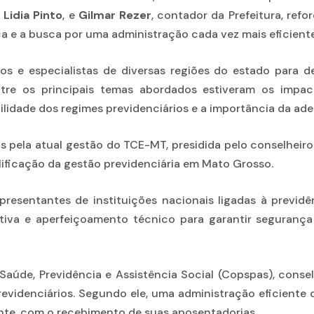
Lidia Pinto
, e
Gilmar Rezer
, contador da Prefeitura, re
a e a busca por uma administração cada vez mais eficiente
cos e especialistas de diversas regiões do estado para
 Entre os principais temas abordados estiveram os imp
ilidade dos regimes previdenciários e a importância da ad
as pela atual gestão do TCE-MT, presidida pelo conselheiro
lificação da gestão previdenciária em Mato Grosso.
presentantes de instituições nacionais ligadas à previ
tiva e aperfeiçoamento técnico para garantir segurança
úde, Previdência e Assistência Social (Copspas), consel
evidenciários. Segundo ele, uma administração eficiente 
nte, com o recebimento de suas aposentadorias.