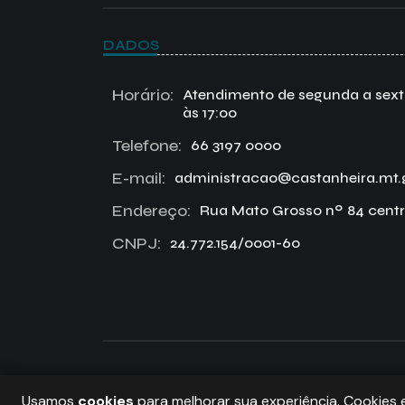
DADOS
Horário:
Atendimento de segunda a sexta 
às 17:00
Telefone:
66 3197 0000
E-mail:
administracao@castanheira.mt.
Endereço:
Rua Mato Grosso nº 84 centr
CNPJ:
24.772.154/0001-60
PREFEITURA DE CASTANHEIRA, TODOS OS DIRE
Usamos
cookies
para melhorar sua experiência. Cookies 