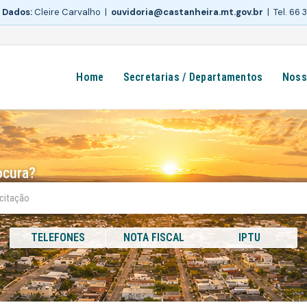
 Dados:
Cleire Carvalho |
ouvidoria@castanheira.mt.gov.br
| Tel. 66
Home
Secretarias / Departamentos
Noss
ocura?
TELEFONES
NOTA FISCAL
IPTU