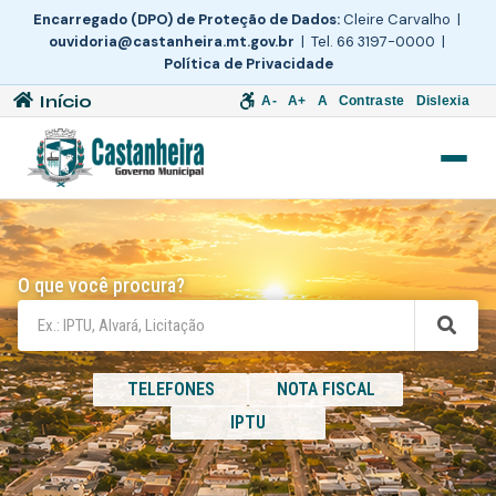
Encarregado (DPO) de Proteção de Dados:
Cleire Carvalho |
ouvidoria@castanheira.mt.gov.br
| Tel. 66 3197-0000 |
Política de Privacidade
Início
A-
A+
A
Contraste
Dislexia
O que você procura?
TELEFONES
NOTA FISCAL
IPTU