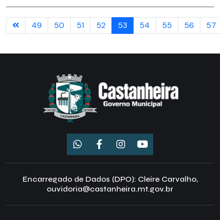
49
50
51
52
53
54
55
56
57
Encarregado de Dados (DPO): Cleire Carvalho,
ouvidoria@castanheira.mt.gov.br