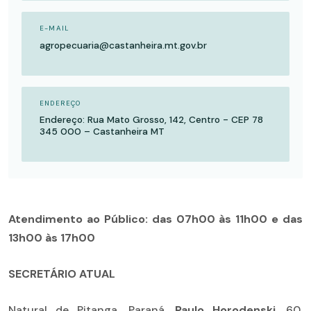
E-MAIL
agropecuaria@castanheira.mt.gov.br
ENDEREÇO
Endereço: Rua Mato Grosso, 142, Centro - CEP 78
345 000 – Castanheira MT
Atendimento ao Público: das 07h00 às 11h00 e das
13h00 às 17h00
SECRETÁRIO ATUAL
Natural de Pitanga, Paraná,
Paulo Horodenski
, 60,