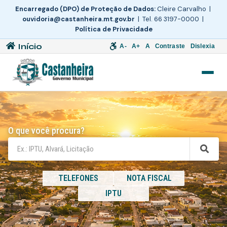
Encarregado (DPO) de Proteção de Dados:
Cleire Carvalho |
ouvidoria@castanheira.mt.gov.br
| Tel. 66 3197-0000 |
Política de Privacidade
Início
A-
A+
A
Contraste
Dislexia
O que você procura?
TELEFONES
NOTA FISCAL
IPTU