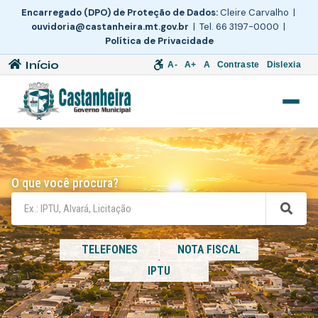
Encarregado (DPO) de Proteção de Dados:
Cleire Carvalho |
ouvidoria@castanheira.mt.gov.br
| Tel. 66 3197-0000 |
Política de Privacidade
Início
A-
A+
A
Contraste
Dislexia
O que você procura?
TELEFONES
NOTA FISCAL
IPTU