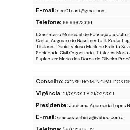
E-mail:
sec.01.cast@gmail.com
Telefone:
66 996233161
I. Secretário Municipal de Educação e Cultur
Carlos Augusto do Nascimento III. Poder Legis
Titulares: Daniel Veloso Marilene Batista Su
Sociedade Civil Organizada: Titulares: Mari
Suplentes: Maria das Dores de Oliveira Procó
Conselho:
CONSELHO MUNICIPAL DOS DI
Vigência:
21/01/2019 A 21/02/2021
Presidente:
Jocirema Aparecida Lopes 
E-mail:
crascastanheira@yahoo.com.br
Telefone:
(66) 3581 1022