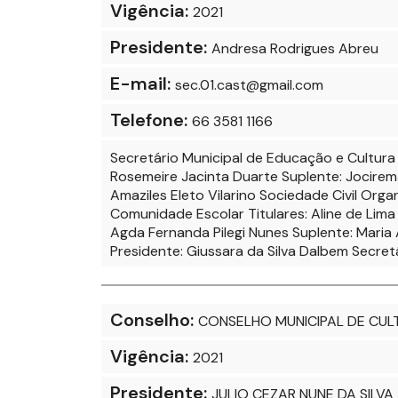
Vigência:
2021
Presidente:
Andresa Rodrigues Abreu
E-mail:
sec.01.cast@gmail.com
Telefone:
66 3581 1166
Secretário Municipal de Educação e Cultura 
Rosemeire Jacinta Duarte Suplente: Jocirema
Amaziles Eleto Vilarino Sociedade Civil Orga
Comunidade Escolar Titulares: Aline de Lim
Agda Fernanda Pilegi Nunes Suplente: Maria
Presidente: Giussara da Silva Dalbem Secret
Conselho:
CONSELHO MUNICIPAL DE CUL
Vigência:
2021
Presidente:
JULIO CEZAR NUNE DA SILVA