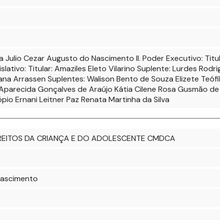
a Julio Cezar Augusto do Nascimento II. Poder Executivo: Titula
lativo: Titular: Amaziles Eleto Vilarino Suplente: Lurdes Rodri
zana Arrassen Suplentes: Walison Bento de Souza Elizete Teófil
a Aparecida Gonçalves de Araújo Kátia Cilene Rosa Gusmão de 
pio Ernani Leitner Paz Renata Martinha da Silva
REITOS DA CRIANÇA E DO ADOLESCENTE CMDCA
Nascimento