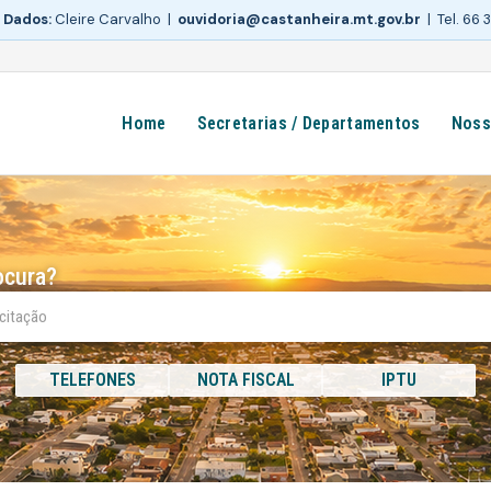
 Dados:
Cleire Carvalho |
ouvidoria@castanheira.mt.gov.br
| Tel. 66
Home
Secretarias / Departamentos
Noss
ocura?
TELEFONES
NOTA FISCAL
IPTU