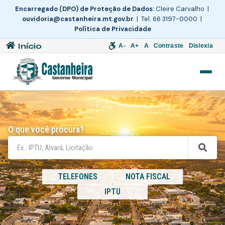
Encarregado (DPO) de Proteção de Dados:
Cleire Carvalho |
ouvidoria@castanheira.mt.gov.br
| Tel. 66 3197-0000 |
Política de Privacidade
Início
A-
A+
A
Contraste
Dislexia
O que você procura?
TELEFONES
NOTA FISCAL
IPTU