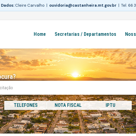
 Dados:
Cleire Carvalho |
ouvidoria@castanheira.mt.gov.br
| Tel. 66
Home
Secretarias / Departamentos
Noss
ocura?
TELEFONES
NOTA FISCAL
IPTU