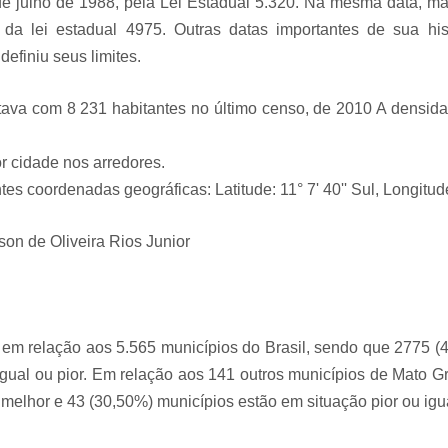
 de julho de 1988, pela Lei Estadual 5.320. Na mesma data, 
s da lei estadual 4975. Outras datas importantes de sua hi
definiu seus limites.
tava com 8 231 habitantes no último censo, de 2010 A densida
r cidade nos arredores.
es coordenadas geográficas: Latitude: 11° 7' 40'' Sul, Longitude
son de Oliveira Rios Junior
em relação aos 5.565 municípios do Brasil, sendo que 2775 (
igual ou pior. Em relação aos 141 outros municípios de Mato G
melhor e 43 (30,50%) municípios estão em situação pior ou igu