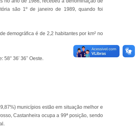
mas no ano de 1986, recebeu a denominação de
stória são 1º de janeiro de 1989, quando foi
de demográfica é de 2,2 habitantes por km² no
: 58° 36' 36'' Oeste.
49,87%) municípios estão em situação melhor e
rosso, Castanheira ocupa a 99ª posição, sendo
al.