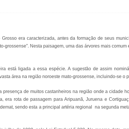
o Grosso era caracterizada, antes da formação de seus municí
to-grossense”. Nesta paisagem, uma das árvores mais comum er
a está ligada a essa espécie. A sugestão de assim nominá-l
vasta área na região noroeste mato-grossense, incluindo-se o p
a presença de muitos castanheiros na região onde a cidade ho
a, era rota de passagem para Aripuanã, Juruena e Cortiguaçu
emat, sendo esta a principal artéria regional na segunda meta