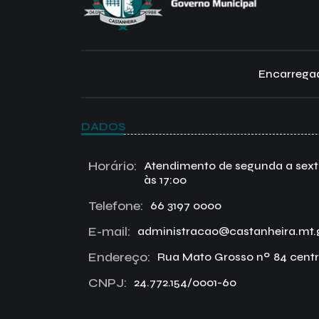
Encarregad
DADOS
Horário:
Atendimento de segunda a sexta 
às 17:00
Telefone:
66 3197 0000
E-mail:
administracao@castanheira.mt.
Endereço:
Rua Mato Grosso nº 84 centr
CNPJ:
24.772.154/0001-60