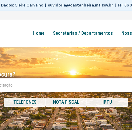
 Dados:
Cleire Carvalho |
ouvidoria@castanheira.mt.gov.br
| Tel. 66
Home
Secretarias / Departamentos
Noss
ocura?
TELEFONES
NOTA FISCAL
IPTU