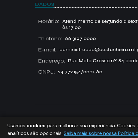
DADOS
Horário:
Atendimento de segunda a sexta 
às 17:00
Telefone:
66 3197 0000
E-mail:
administracao@castanheira.mt.
Endereço:
Rua Mato Grosso nº 84 centr
CNPJ:
24.772.154/0001-60
PREFEITURA DE CASTANHEIRA, TODOS OS DIRE
Usamos
cookies
para melhorar sua experiência. Cookies 
COPYRIGHT 2026
analíticos são opcionais.
Saiba mais sobre nossa Política 