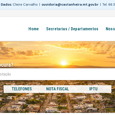
 Dados:
Cleire Carvalho |
ouvidoria@castanheira.mt.gov.br
| Tel. 66
Home
Secretarias / Departamentos
Noss
ocura?
TELEFONES
NOTA FISCAL
IPTU