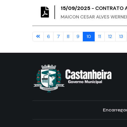
15/09/2025
-
CONTRATO A
MAICON CESAR ALVES WERNE
6
7
8
9
10
11
12
13
Encarregad