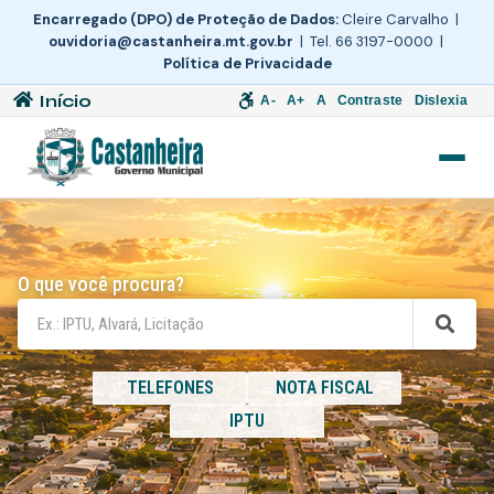
Encarregado (DPO) de Proteção de Dados:
Cleire Carvalho |
ouvidoria@castanheira.mt.gov.br
| Tel. 66 3197-0000 |
Política de Privacidade
Início
A-
A+
A
Contraste
Dislexia
O que você procura?
TELEFONES
NOTA FISCAL
IPTU