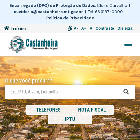
Encarregado (DPO) de Proteção de Dados:
Cleire Carvalho |
ouvidoria@castanheira.mt.gov.br
| Tel. 66 3197-0000 |
Política de Privacidade
Início
A-
A+
A
Contraste
Dislexia
O que você procura?
TELEFONES
NOTA FISCAL
IPTU