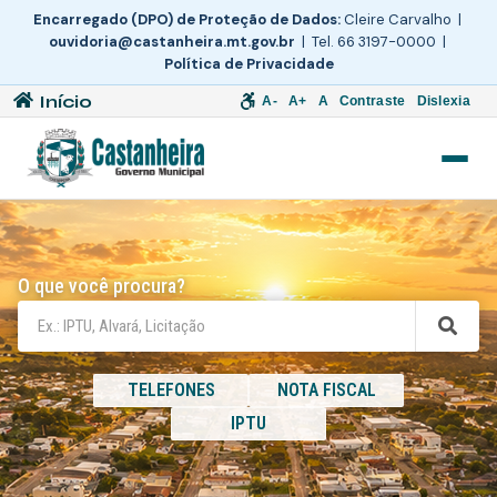
Encarregado (DPO) de Proteção de Dados:
Cleire Carvalho |
ouvidoria@castanheira.mt.gov.br
| Tel. 66 3197-0000 |
Política de Privacidade
Início
A-
A+
A
Contraste
Dislexia
O que você procura?
TELEFONES
NOTA FISCAL
IPTU