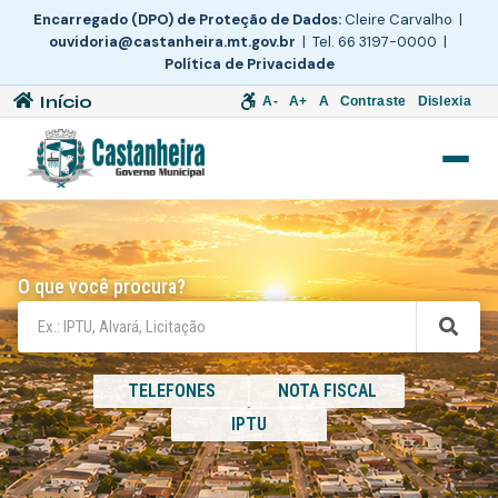
Encarregado (DPO) de Proteção de Dados:
Cleire Carvalho |
ouvidoria@castanheira.mt.gov.br
| Tel. 66 3197-0000 |
Política de Privacidade
Início
A-
A+
A
Contraste
Dislexia
O que você procura?
TELEFONES
NOTA FISCAL
IPTU