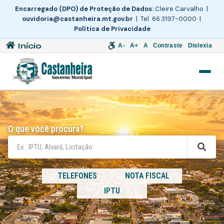
Encarregado (DPO) de Proteção de Dados:
Cleire Carvalho |
ouvidoria@castanheira.mt.gov.br
| Tel. 66 3197-0000 |
Política de Privacidade
Início
A-
A+
A
Contraste
Dislexia
O que você procura?
TELEFONES
NOTA FISCAL
IPTU