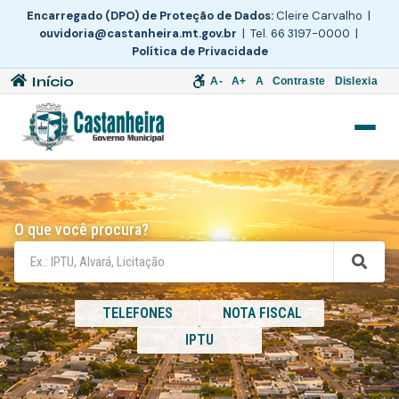
Encarregado (DPO) de Proteção de Dados:
Cleire Carvalho |
ouvidoria@castanheira.mt.gov.br
| Tel. 66 3197-0000 |
Política de Privacidade
Início
A-
A+
A
Contraste
Dislexia
O que você procura?
TELEFONES
NOTA FISCAL
IPTU