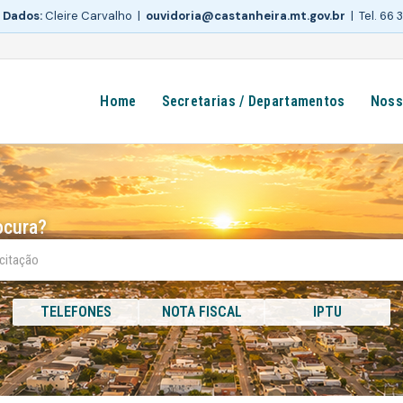
 Dados:
Cleire Carvalho |
ouvidoria@castanheira.mt.gov.br
| Tel. 66
Home
Secretarias / Departamentos
Noss
ocura?
TELEFONES
NOTA FISCAL
IPTU