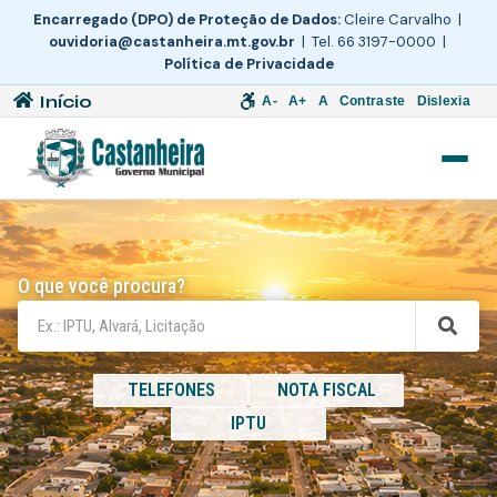
Encarregado (DPO) de Proteção de Dados:
Cleire Carvalho |
ouvidoria@castanheira.mt.gov.br
| Tel. 66 3197-0000 |
Política de Privacidade
Início
A-
A+
A
Contraste
Dislexia
O que você procura?
TELEFONES
NOTA FISCAL
IPTU