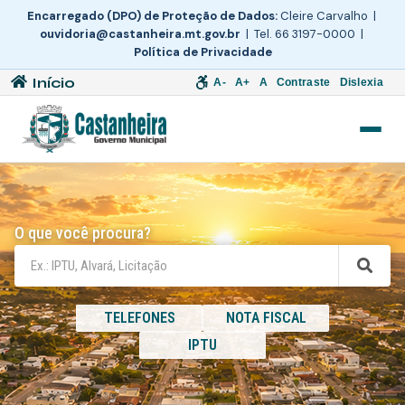
Encarregado (DPO) de Proteção de Dados:
Cleire Carvalho |
ouvidoria@castanheira.mt.gov.br
| Tel. 66 3197-0000 |
Política de Privacidade
Início
A-
A+
A
Contraste
Dislexia
O que você procura?
TELEFONES
NOTA FISCAL
IPTU