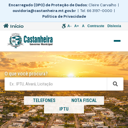
Encarregado (DPO) de Proteção de Dados:
Cleire Carvalho |
ouvidoria@castanheira.mt.gov.br
| Tel. 66 3197-0000 |
Política de Privacidade
Início
A-
A+
A
Contraste
Dislexia
O que você procura?
TELEFONES
NOTA FISCAL
IPTU