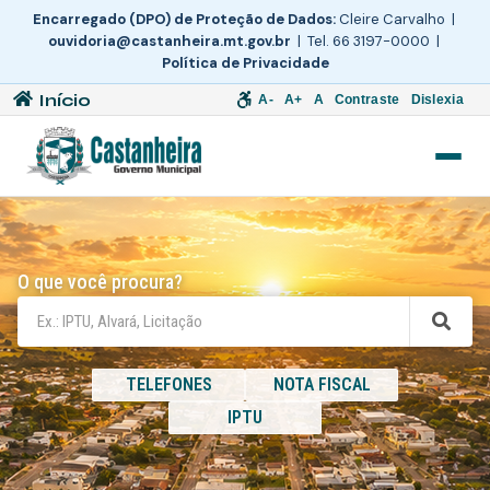
Encarregado (DPO) de Proteção de Dados:
Cleire Carvalho |
ouvidoria@castanheira.mt.gov.br
| Tel. 66 3197-0000 |
Política de Privacidade
Início
A-
A+
A
Contraste
Dislexia
O que você procura?
TELEFONES
NOTA FISCAL
IPTU