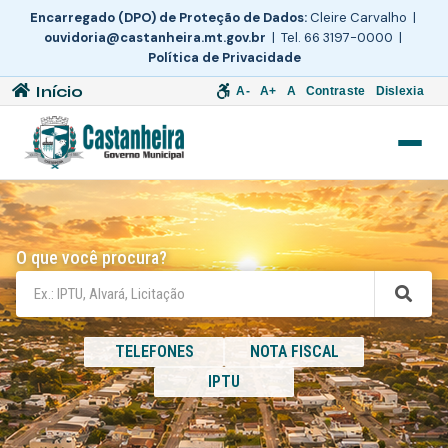
Encarregado (DPO) de Proteção de Dados:
Cleire Carvalho |
ouvidoria@castanheira.mt.gov.br
| Tel. 66 3197-0000 |
Política de Privacidade
Início
A-
A+
A
Contraste
Dislexia
O que você procura?
TELEFONES
NOTA FISCAL
IPTU