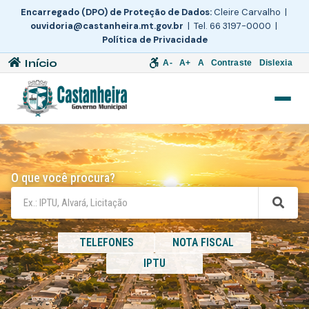
Encarregado (DPO) de Proteção de Dados:
Cleire Carvalho |
ouvidoria@castanheira.mt.gov.br
| Tel. 66 3197-0000 |
Política de Privacidade
Início
A-
A+
A
Contraste
Dislexia
O que você procura?
TELEFONES
NOTA FISCAL
IPTU