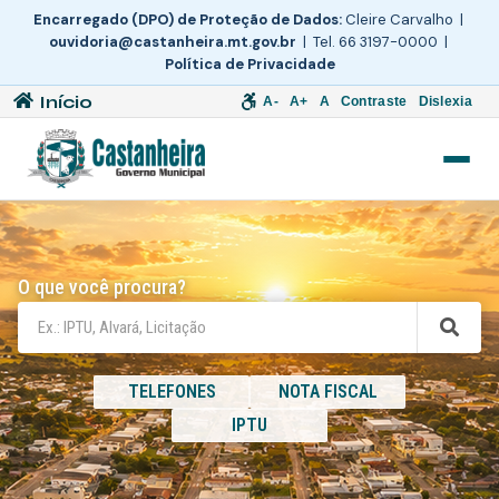
Encarregado (DPO) de Proteção de Dados:
Cleire Carvalho |
ouvidoria@castanheira.mt.gov.br
| Tel. 66 3197-0000 |
Política de Privacidade
Início
A-
A+
A
Contraste
Dislexia
O que você procura?
TELEFONES
NOTA FISCAL
IPTU