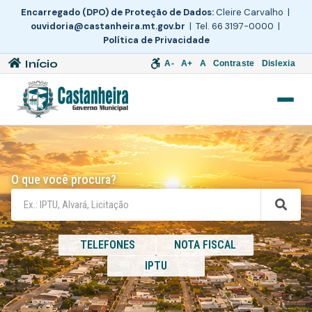
Encarregado (DPO) de Proteção de Dados:
Cleire Carvalho |
ouvidoria@castanheira.mt.gov.br
| Tel. 66 3197-0000 |
Política de Privacidade
Início
A-
A+
A
Contraste
Dislexia
O que você procura?
TELEFONES
NOTA FISCAL
IPTU