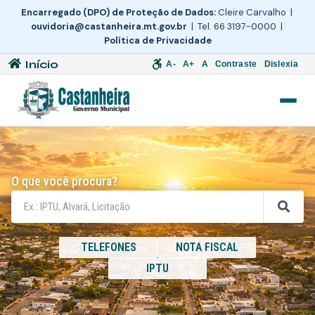
Encarregado (DPO) de Proteção de Dados:
Cleire Carvalho |
ouvidoria@castanheira.mt.gov.br
| Tel. 66 3197-0000 |
Política de Privacidade
Início
A-
A+
A
Contraste
Dislexia
O que você procura?
TELEFONES
NOTA FISCAL
IPTU