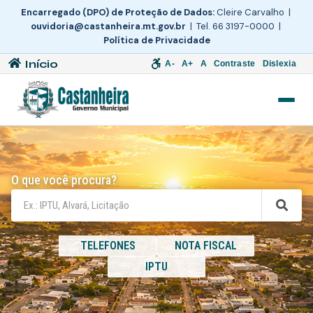
Encarregado (DPO) de Proteção de Dados:
Cleire Carvalho |
ouvidoria@castanheira.mt.gov.br
| Tel. 66 3197-0000 |
Política de Privacidade
Início
A-
A+
A
Contraste
Dislexia
O que você procura?
TELEFONES
NOTA FISCAL
IPTU