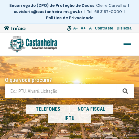
Encarregado (DPO) de Proteção de Dados:
Cleire Carvalho |
ouvidoria@castanheira.mt.gov.br
| Tel. 66 3197-0000 |
Política de Privacidade
Início
A-
A+
A
Contraste
Dislexia
O que você procura?
TELEFONES
NOTA FISCAL
IPTU