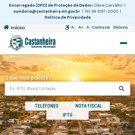
Encarregado (DPO) de Proteção de Dados:
Cleire Carvalho |
ouvidoria@castanheira.mt.gov.br
| Tel. 66 3197-0000 |
Política de Privacidade
Início
A-
A+
A
Contraste
Dislexia
O que você procura?
TELEFONES
NOTA FISCAL
IPTU