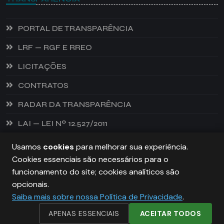
PORTAL DE TRANSPARÊNCIA
LRF — RGF E RREO
LICITAÇÕES
CONTRATOS
RADAR DA TRANSPARÊNCIA
LAI — LEI Nº 12.527/2011
Usamos
cookies
para melhorar sua experiência.
Cookies essenciais são necessários para o
PREFEITURA DE CASTANHEIRA, TODOS OS DIREITOS
funcionamento do site; cookies analíticos são
RESERVADOS. COPYRIGHT 2026
opcionais.
Saiba mais sobre nossa Política de Privacidade
.
DESENVOLVIDO POR:
NIVELDIGITAL
APENAS ESSENCIAIS
ACEITAR TODOS