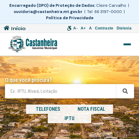
Encarregado (DPO) de Proteção de Dados:
Cleire Carvalho |
ouvidoria@castanheira.mt.gov.br
| Tel. 66 3197-0000 |
Política de Privacidade
Início
A-
A+
A
Contraste
Dislexia
O que você procura?
TELEFONES
NOTA FISCAL
IPTU