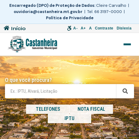
Encarregado (DPO) de Proteção de Dados:
Cleire Carvalho |
ouvidoria@castanheira.mt.gov.br
| Tel. 66 3197-0000 |
Política de Privacidade
Início
A-
A+
A
Contraste
Dislexia
O que você procura?
TELEFONES
NOTA FISCAL
IPTU