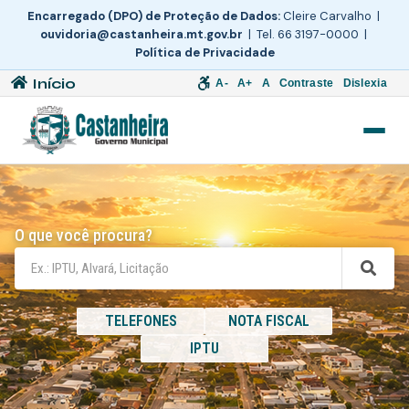
Encarregado (DPO) de Proteção de Dados:
Cleire Carvalho |
ouvidoria@castanheira.mt.gov.br
| Tel. 66 3197-0000 |
Política de Privacidade
Início
A-
A+
A
Contraste
Dislexia
O que você procura?
TELEFONES
NOTA FISCAL
IPTU