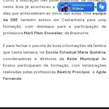
Como a educação não pode prescindir de formação,
nesta área já aconteceu a
Semana Pedagógica
, nos
dias que antecederam ao início das aulas. Uma
equipe
da DRE
também esteve em Castanheira para uma
formação, com destaque para a participação da
professora
Marli Plein Ensweiler
, de Brasnorte.
E para fechar o pacote de boas informações ela lembra
que nesta semana, na
Escola Estadual Maria Quitéria
,
coordenadores e diretores da
Rede Municipal
de
Ensino participaram de formação, com ministrações
realizadas pelas professoras
Beatriz Procópio
e
Agda
Fernanda
.