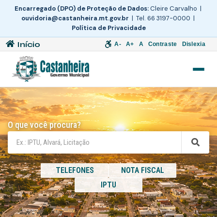
Encarregado (DPO) de Proteção de Dados:
Cleire Carvalho |
ouvidoria@castanheira.mt.gov.br
| Tel. 66 3197-0000 |
Política de Privacidade
Início
A-
A+
A
Contraste
Dislexia
O que você procura?
TELEFONES
NOTA FISCAL
IPTU