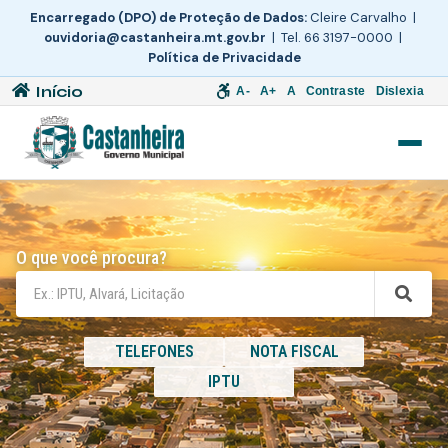
Encarregado (DPO) de Proteção de Dados:
Cleire Carvalho |
ouvidoria@castanheira.mt.gov.br
| Tel. 66 3197-0000 |
Política de Privacidade
Início
A-
A+
A
Contraste
Dislexia
O que você procura?
TELEFONES
NOTA FISCAL
IPTU