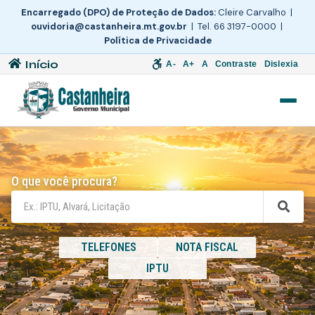
Encarregado (DPO) de Proteção de Dados:
Cleire Carvalho |
ouvidoria@castanheira.mt.gov.br
| Tel. 66 3197-0000 |
Política de Privacidade
Início
A-
A+
A
Contraste
Dislexia
O que você procura?
TELEFONES
NOTA FISCAL
IPTU