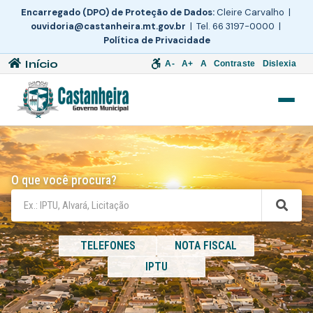
Encarregado (DPO) de Proteção de Dados:
Cleire Carvalho |
ouvidoria@castanheira.mt.gov.br
| Tel. 66 3197-0000 |
Política de Privacidade
Início
A-
A+
A
Contraste
Dislexia
O que você procura?
TELEFONES
NOTA FISCAL
IPTU