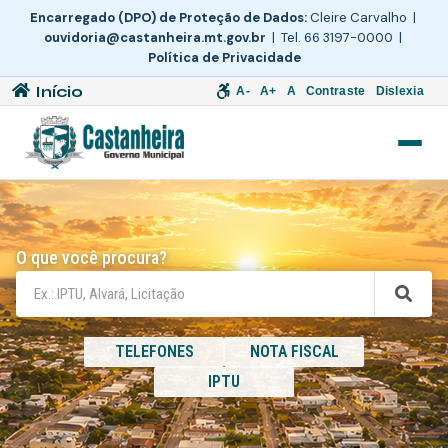
Encarregado (DPO) de Proteção de Dados:
Cleire Carvalho |
ouvidoria@castanheira.mt.gov.br
| Tel. 66 3197-0000 |
Política de Privacidade
Início
A-
A+
A
Contraste
Dislexia
O que você procura?
TELEFONES
NOTA FISCAL
IPTU