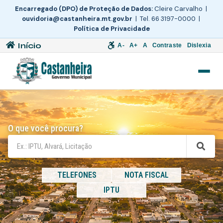
Encarregado (DPO) de Proteção de Dados:
Cleire Carvalho |
ouvidoria@castanheira.mt.gov.br
| Tel. 66 3197-0000 |
Política de Privacidade
Início
A-
A+
A
Contraste
Dislexia
O que você procura?
TELEFONES
NOTA FISCAL
IPTU