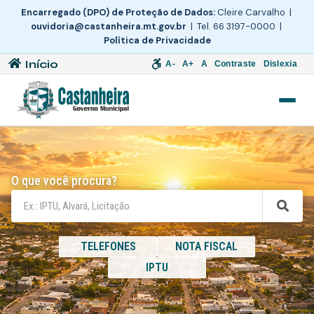
Encarregado (DPO) de Proteção de Dados:
Cleire Carvalho |
ouvidoria@castanheira.mt.gov.br
| Tel. 66 3197-0000 |
Política de Privacidade
Início
A-
A+
A
Contraste
Dislexia
O que você procura?
TELEFONES
NOTA FISCAL
IPTU