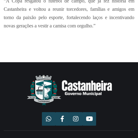
“A Copa resgatou o futebol de campo, que já fez história em
Castanheira e voltou a reunir torcedores, famílias e amigos em
torno da paixão pelo esporte, fortalecendo laços e incentivando
novas gerações a vestir a camisa com orgulho.”