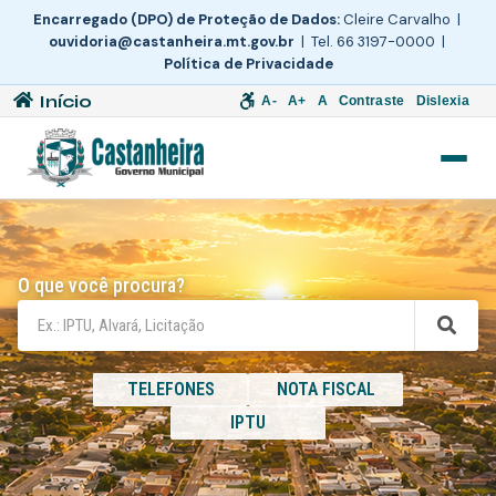
Encarregado (DPO) de Proteção de Dados:
Cleire Carvalho |
ouvidoria@castanheira.mt.gov.br
| Tel. 66 3197-0000 |
Política de Privacidade
Início
A-
A+
A
Contraste
Dislexia
O que você procura?
TELEFONES
NOTA FISCAL
IPTU