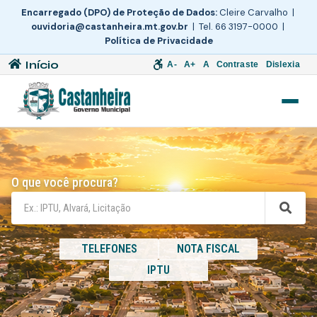
Encarregado (DPO) de Proteção de Dados:
Cleire Carvalho |
ouvidoria@castanheira.mt.gov.br
| Tel. 66 3197-0000 |
Política de Privacidade
Início
A-
A+
A
Contraste
Dislexia
O que você procura?
TELEFONES
NOTA FISCAL
IPTU