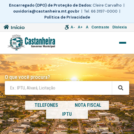
Encarregado (DPO) de Proteção de Dados:
Cleire Carvalho |
ouvidoria@castanheira.mt.gov.br
| Tel. 66 3197-0000 |
Política de Privacidade
Início
A-
A+
A
Contraste
Dislexia
O que você procura?
TELEFONES
NOTA FISCAL
IPTU