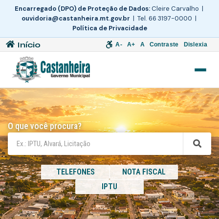
Encarregado (DPO) de Proteção de Dados:
Cleire Carvalho |
ouvidoria@castanheira.mt.gov.br
| Tel. 66 3197-0000 |
Política de Privacidade
Início
A-
A+
A
Contraste
Dislexia
O que você procura?
TELEFONES
NOTA FISCAL
IPTU