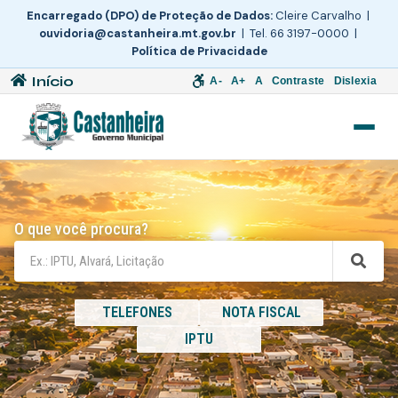
Encarregado (DPO) de Proteção de Dados:
Cleire Carvalho |
ouvidoria@castanheira.mt.gov.br
| Tel. 66 3197-0000 |
Política de Privacidade
Início
A-
A+
A
Contraste
Dislexia
O que você procura?
TELEFONES
NOTA FISCAL
IPTU