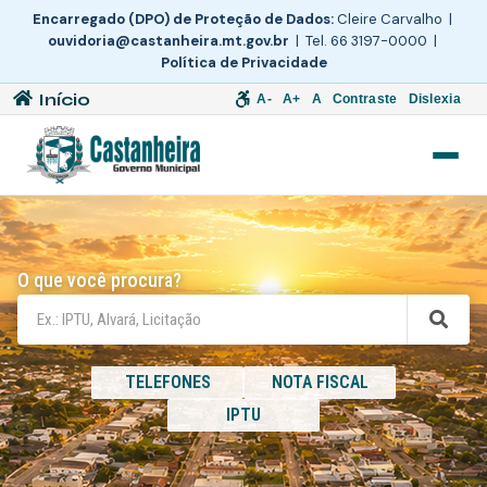
Encarregado (DPO) de Proteção de Dados:
Cleire Carvalho |
ouvidoria@castanheira.mt.gov.br
| Tel. 66 3197-0000 |
Política de Privacidade
Início
A-
A+
A
Contraste
Dislexia
O que você procura?
TELEFONES
NOTA FISCAL
IPTU