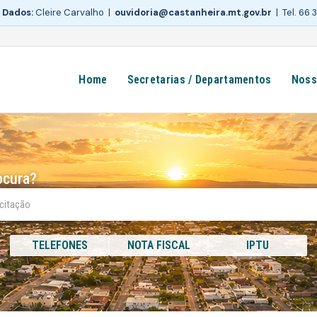
 Dados:
Cleire Carvalho |
ouvidoria@castanheira.mt.gov.br
| Tel. 66
Home
Secretarias / Departamentos
Noss
ocura?
TELEFONES
NOTA FISCAL
IPTU