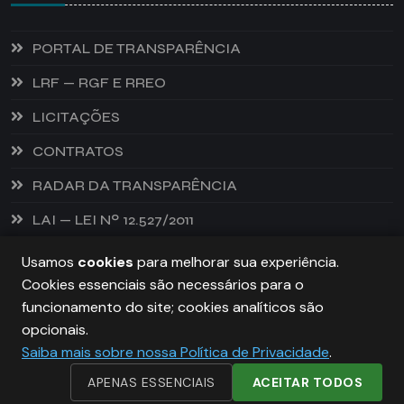
PORTAL DE TRANSPARÊNCIA
LRF — RGF E RREO
LICITAÇÕES
CONTRATOS
RADAR DA TRANSPARÊNCIA
LAI — LEI Nº 12.527/2011
Usamos
cookies
para melhorar sua experiência.
Cookies essenciais são necessários para o
PREFEITURA DE CASTANHEIRA, TODOS OS DIREITOS
funcionamento do site; cookies analíticos são
RESERVADOS. COPYRIGHT 2026
opcionais.
Saiba mais sobre nossa Política de Privacidade
.
DESENVOLVIDO POR:
NIVELDIGITAL
APENAS ESSENCIAIS
ACEITAR TODOS