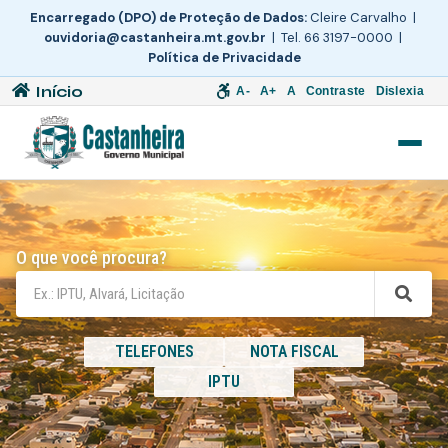
Encarregado (DPO) de Proteção de Dados:
Cleire Carvalho |
ouvidoria@castanheira.mt.gov.br
| Tel. 66 3197-0000 |
Política de Privacidade
Início
A-
A+
A
Contraste
Dislexia
O que você procura?
TELEFONES
NOTA FISCAL
IPTU