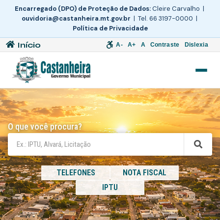
Encarregado (DPO) de Proteção de Dados:
Cleire Carvalho |
ouvidoria@castanheira.mt.gov.br
| Tel. 66 3197-0000 |
Política de Privacidade
Início
A-
A+
A
Contraste
Dislexia
O que você procura?
TELEFONES
NOTA FISCAL
IPTU