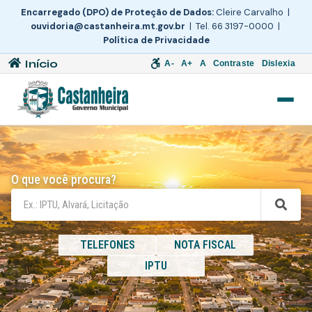
Encarregado (DPO) de Proteção de Dados:
Cleire Carvalho |
ouvidoria@castanheira.mt.gov.br
| Tel. 66 3197-0000 |
Política de Privacidade
Início
A-
A+
A
Contraste
Dislexia
O que você procura?
TELEFONES
NOTA FISCAL
IPTU