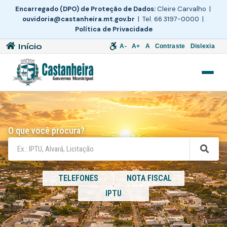
Encarregado (DPO) de Proteção de Dados:
Cleire Carvalho |
ouvidoria@castanheira.mt.gov.br
| Tel. 66 3197-0000 |
Política de Privacidade
Início
A-
A+
A
Contraste
Dislexia
O que você procura?
TELEFONES
NOTA FISCAL
IPTU